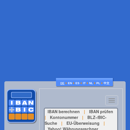
♦
♦
♦
♦
♦
♦
DE
EN
ES
IT
NL
PL
中文
Toggle
navigatio
IBAN berechnen
|
IBAN prüfen
|
Kontonummer
|
BLZ-/BIC-
Suche
|
EU-Überweisung
|
Yahoo! Währungsrechner