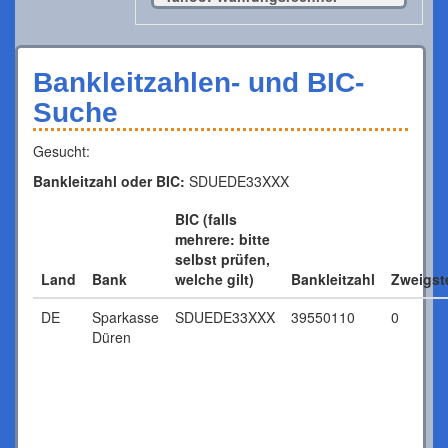
Bankleitzahlen- und BIC-
Suche
Gesucht:
Bankleitzahl oder BIC:
SDUEDE33XXX
BIC (falls
mehrere: bitte
selbst prüfen,
Land
Bank
welche gilt)
Bankleitzahl
Zweigste
DE
Sparkasse
SDUEDE33XXX
39550110
0
Düren