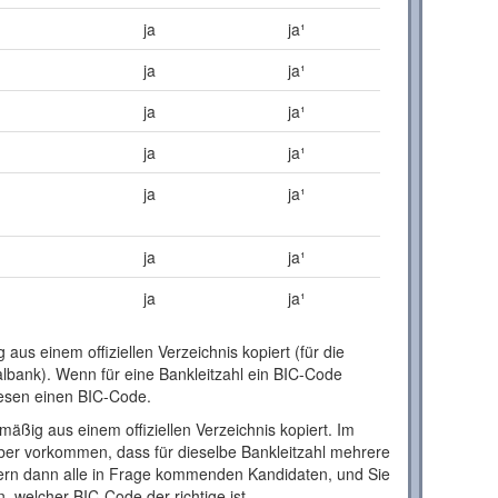
ja
ja¹
ja
ja¹
ja
ja¹
ja
ja¹
ja
ja¹
ja
ja¹
ja
ja¹
aus einem offiziellen Verzeichnis kopiert (für die
lbank). Wenn für eine Bankleitzahl ein BIC-Code
 diesen einen BIC-Code.
äßig aus einem offiziellen Verzeichnis kopiert. Im
ber vorkommen, dass für dieselbe Bankleitzahl mehrere
fern dann alle in Frage kommenden Kandidaten, und Sie
, welcher BIC-Code der richtige ist.