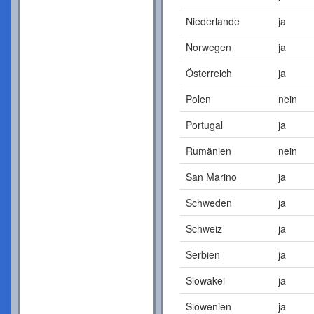
Niederlande
ja
Norwegen
ja
Österreich
ja
Polen
nein
Portugal
ja
Rumänien
nein
San Marino
ja
Schweden
ja
Schweiz
ja
Serbien
ja
Slowakei
ja
Slowenien
ja