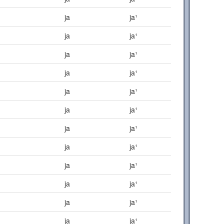
ja
ja¹
ja
ja¹
ja
ja¹
ja
ja¹
ja
ja¹
ja
ja¹
ja
ja¹
ja
ja¹
ja
ja¹
ja
ja¹
ja
ja¹
ja
ja¹