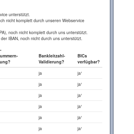
ce unterstützt.
h nicht komplett durch unseren Webservice
A), noch nicht komplett durch uns unterstützt.
er IBAN, noch nicht durch uns unterstützt.
-
nummern-
Bankleitzahl-
BICs
rung?
Validierung?
verfügbar?
ja
ja¹
ja
ja¹
ja
ja¹
ja
ja¹
ja
ja¹
ja
ja¹