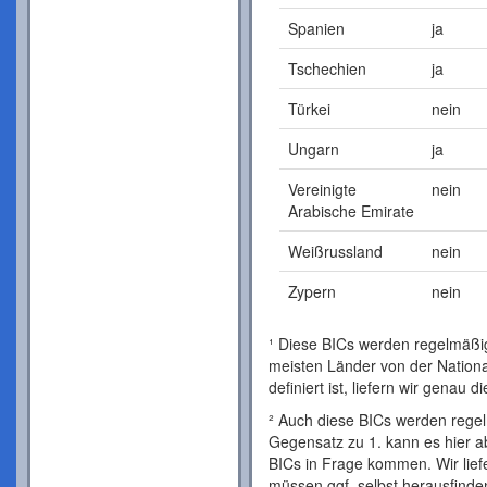
Spanien
ja
Tschechien
ja
Türkei
nein
Ungarn
ja
Vereinigte
nein
Arabische Emirate
Weißrussland
nein
Zypern
nein
¹ Diese BICs werden regelmäßig 
meisten Länder von der Nationa
definiert ist, liefern wir genau
² Auch diese BICs werden regelm
Gegensatz zu 1. kann es hier a
BICs in Frage kommen. Wir lie
müssen ggf. selbst herausfinden