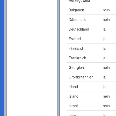
Herzegowina
Bulgarien
nein
Dänemark
nein
Deutschland
ja
Estland
ja
Finnland
ja
Frankreich
ja
Georgien
nein
Großbritannien
ja
Irland
ja
Island
nein
Israel
nein
Italien
ja