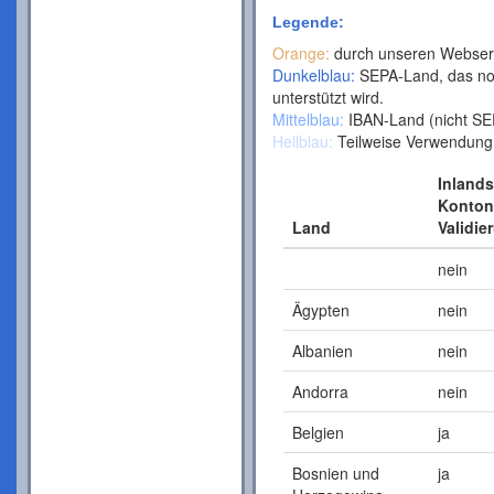
Legende:
Orange:
durch unseren Webservi
Dunkelblau:
SEPA-Land, das noc
unterstützt wird.
Mittelblau:
IBAN-Land (nicht SEP
Hellblau:
Teilweise Verwendung d
Inlands
Konto
Land
Validie
nein
Ägypten
nein
Albanien
nein
Andorra
nein
Belgien
ja
Bosnien und
ja