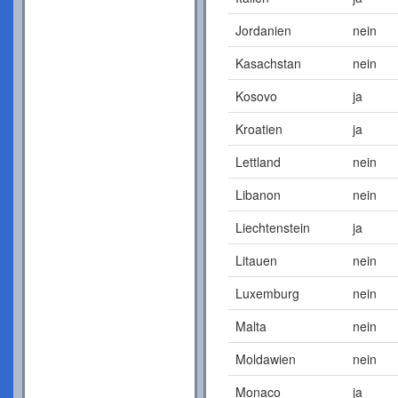
Jordanien
nein
Kasachstan
nein
Kosovo
ja
Kroatien
ja
Lettland
nein
Libanon
nein
Liechtenstein
ja
Litauen
nein
Luxemburg
nein
Malta
nein
Moldawien
nein
Monaco
ja