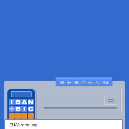
♦
♦
♦
♦
♦
♦
DE
EN
ES
IT
NL
PL
中文
Toggle
navigatio
EU-Verordnung