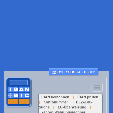
♦
♦
♦
♦
♦
♦
DE
EN
ES
IT
NL
PL
中文
Toggle
navigatio
IBAN berechnen
|
IBAN prüfen
|
Kontonummer
|
BLZ-/BIC-
Suche
|
EU-Überweisung
|
Yahoo! Währungsrechner