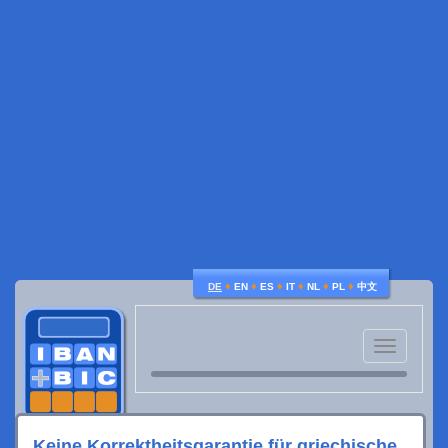
♦
♦
♦
♦
♦
♦
DE
EN
ES
IT
NL
PL
中文
Toggle
navigatio
Keine Korrektheitsgarantie für griechische