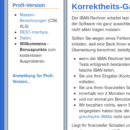
Korrektheits-G
Profi-Version
Massen-
Der IBAN-Rechner arbeitet fast
Berechnungen
(CSV,
der Software nie ganz ausschli
XLS)
nicht allein tragen müssen:
REST-Interface.
Daten
.
Sollten Sie wegen eines Fehlers
Willkommens -
erleiden, weil eine Bank Ihnen
Bonuspunkte
zum
Überweisung berechnet, beteilig
kostenlosen
wenn der IBAN-Rechner beha
Ausprobieren.
Tests erfolgreich bestande
falsche IBAN liefert,
Anmeldung für Profi-
Sie uns Ihre Eingabe (Kont
Version...
mitteilen,
Sie uns Ihren finanziellen
innerhalb von 2 Monaten na
und nur einmal pro Benutze
Wir bezahlen nichts, wenn 
eingegeben haben bzw. die
griechische IBANs
nicht von
Liegt Ihr finanzieller Schaden 