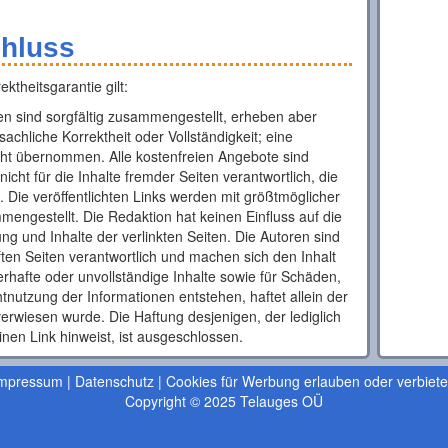
hluss
theitsgarantie gilt:
nen sind sorgfältig zusammengestellt, erheben aber
sachliche Korrektheit oder Vollständigkeit; eine
ht übernommen. Alle kostenfreien Angebote sind
nicht für die Inhalte fremder Seiten verantwortlich, die
. Die veröffentlichten Links werden mit größtmöglicher
mengestellt. Die Redaktion hat keinen Einfluss auf die
ung und Inhalte der verlinkten Seiten. Die Autoren sind
pften Seiten verantwortlich und machen sich den Inhalt
hlerhafte oder unvollständige Inhalte sowie für Schäden,
tnutzung der Informationen entstehen, haftet allein der
verwiesen wurde. Die Haftung desjenigen, der lediglich
inen Link hinweist, ist ausgeschlossen.
mpressum
|
Datenschutz
|
Cookies für Werbung erlauben oder verbiet
Copyright © 2025 Telauges OÜ