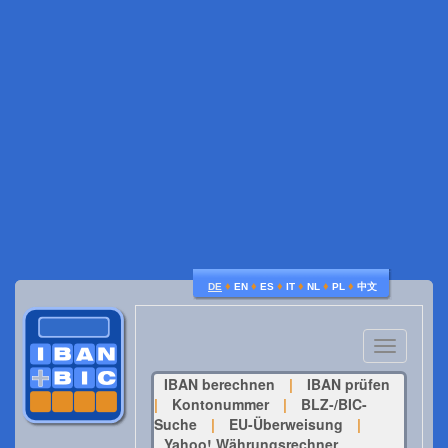
♦
♦
♦
♦
♦
♦
DE
EN
ES
IT
NL
PL
中文
Toggle
navigatio
IBAN berechnen
|
IBAN prüfen
|
Kontonummer
|
BLZ-/BIC-
Suche
|
EU-Überweisung
|
Yahoo! Währungsrechner