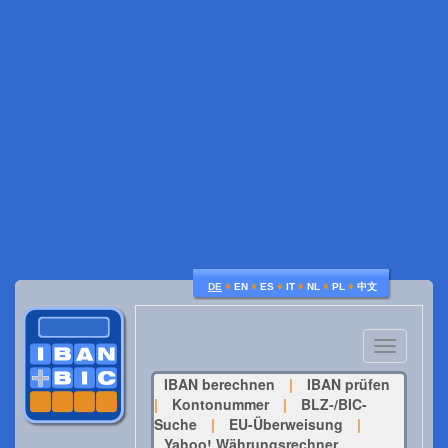
♦
♦
♦
♦
♦
♦
DE
EN
ES
IT
NL
PL
中文
Toggle
navigatio
IBAN berechnen
|
IBAN prüfen
|
Kontonummer
|
BLZ-/BIC-
Suche
|
EU-Überweisung
|
Yahoo! Währungsrechner