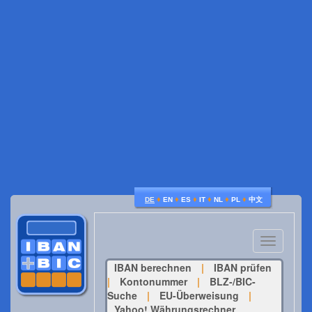
♦
♦
♦
♦
♦
♦
DE
EN
ES
IT
NL
PL
中文
Toggle
navigatio
IBAN berechnen
|
IBAN prüfen
|
Kontonummer
|
BLZ-/BIC-
Suche
|
EU-Überweisung
|
Yahoo! Währungsrechner