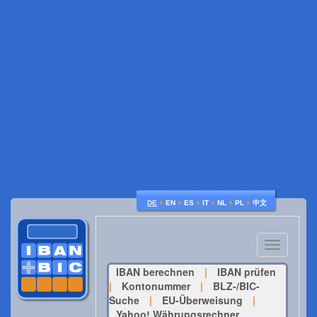
♦
♦
♦
♦
♦
♦
DE
EN
ES
IT
NL
PL
中文
Toggle
navigatio
IBAN berechnen
|
IBAN prüfen
|
Kontonummer
|
BLZ-/BIC-
Suche
|
EU-Überweisung
|
Yahoo! Währungsrechner