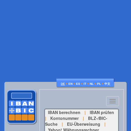
♦
♦
♦
♦
♦
♦
DE
EN
ES
IT
NL
PL
中文
Toggle
navigatio
IBAN berechnen
|
IBAN prüfen
|
Kontonummer
|
BLZ-/BIC-
Suche
|
EU-Überweisung
|
Yahoo! Währungsrechner