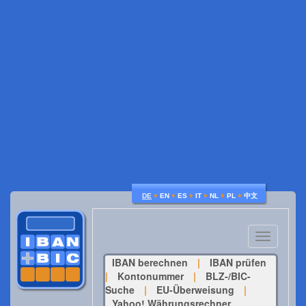
♦
♦
♦
♦
♦
♦
DE
EN
ES
IT
NL
PL
中文
Toggle
navigatio
IBAN berechnen
|
IBAN prüfen
|
Kontonummer
|
BLZ-/BIC-
Suche
|
EU-Überweisung
|
Yahoo! Währungsrechner