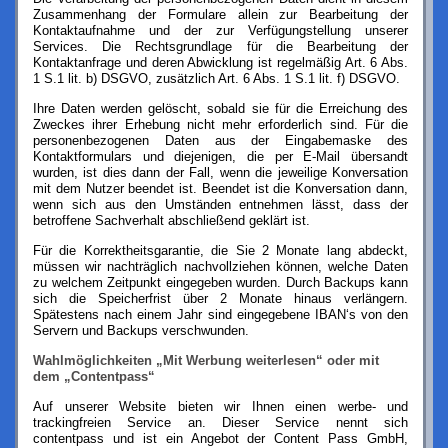
Zusammenhang der Formulare allein zur Bearbeitung der
Kontaktaufnahme und der zur Verfügungstellung unserer
Services. Die Rechtsgrundlage für die Bearbeitung der
Kontaktanfrage und deren Abwicklung ist regelmäßig Art. 6 Abs.
1 S.1 lit. b) DSGVO, zusätzlich Art. 6 Abs. 1 S.1 lit. f) DSGVO.
Ihre Daten werden gelöscht, sobald sie für die Erreichung des
Zweckes ihrer Erhebung nicht mehr erforderlich sind. Für die
personenbezogenen Daten aus der Eingabemaske des
Kontaktformulars und diejenigen, die per E-Mail übersandt
wurden, ist dies dann der Fall, wenn die jeweilige Konversation
mit dem Nutzer beendet ist. Beendet ist die Konversation dann,
wenn sich aus den Umständen entnehmen lässt, dass der
betroffene Sachverhalt abschließend geklärt ist.
Für die Korrektheitsgarantie, die Sie 2 Monate lang abdeckt,
müssen wir nachträglich nachvollziehen können, welche Daten
zu welchem Zeitpunkt eingegeben wurden. Durch Backups kann
sich die Speicherfrist über 2 Monate hinaus verlängern.
Spätestens nach einem Jahr sind eingegebene IBAN‘s von den
Servern und Backups verschwunden.
Wahlmöglichkeiten „Mit Werbung weiterlesen“ oder mit
dem „Contentpass“
Auf unserer Website bieten wir Ihnen einen werbe- und
trackingfreien Service an. Dieser Service nennt sich
contentpass und ist ein Angebot der Content Pass GmbH,