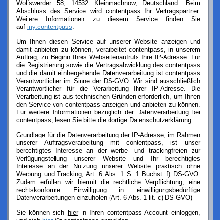
Wolfswerder 58, 14532 Kleinmachnow, Deutschland. Beim
Abschluss des Service wird contentpass Ihr Vertragspartner.
Weitere Informationen zu diesem Service finden Sie
auf
my.contentpass
.
Um Ihnen diesen Service auf unserer Website anzeigen und
damit anbieten zu können, verarbeitet contentpass, in unserem
Auftrag, zu Beginn Ihres Webseitenaufrufs Ihre IP-Adresse. Für
die Registrierung sowie die Vertragsabwicklung des contentpass
und die damit einhergehende Datenverarbeitung ist contentpass
Verantwortlicher im Sinne der DS-GVO. Wir sind ausschließlich
Verantwortlicher für die Verarbeitung Ihrer IP-Adresse. Die
Verarbeitung ist aus technischen Gründen erforderlich, um Ihnen
den Service von contentpass anzeigen und anbieten zu können.
Für weitere Informationen bezüglich der Datenverarbeitung bei
contentpass, lesen Sie bitte die dortige
Datenschutzerklärung
.
Grundlage für die Datenverarbeitung der IP-Adresse, im Rahmen
unserer Auftragsverarbeitung mit contentpass, ist unser
berechtigtes Interesse an der werbe- und trackingfreien zur
Verfügungstellung unserer Website und Ihr berechtigtes
Interesse an der Nutzung unserer Website praktisch ohne
Werbung und Tracking, Art. 6 Abs. 1 S. 1 Buchst. f) DS-GVO.
Zudem erfüllen wir hiermit die rechtliche Verpflichtung, eine
rechtskonforme Einwilligung in einwilligungsbedürftige
Datenverarbeitungen einzuholen (Art. 6 Abs. 1 lit. c) DS-GVO).
Sie können sich
hier
in Ihren contentpass Account einloggen,