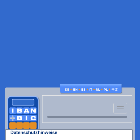
♦
♦
♦
♦
♦
♦
DE
EN
ES
IT
NL
PL
中文
Toggle
navigatio
Datenschutzhinweise