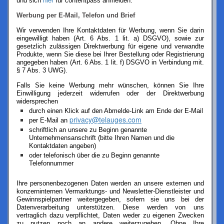
und sich
hier
für contentpass anmelden.
Werbung per E-Mail, Telefon und Brief
Wir verwenden Ihre Kontaktdaten für Werbung, wenn Sie darin
eingewilligt haben (Art. 6 Abs. 1 lit. a) DSGVO), sowie zur
gesetzlich zulässigen Direktwerbung für eigene und verwandte
Produkte, wenn Sie diese bei Ihrer Bestellung oder Registrierung
angegeben haben (Art. 6 Abs. 1 lit. f) DSGVO in Verbindung mit.
§ 7 Abs. 3 UWG).
Falls Sie keine Werbung mehr wünschen, können Sie Ihre
Einwilligung jederzeit widerrufen oder der Direktwerbung
widersprechen
durch einen Klick auf den Abmelde-Link am Ende der E-Mail
privacy@telauges.com
per E-Mail an
schriftlich an unsere zu Beginn genannte
Unternehmensanschrift (bitte Ihren Namen und die
Kontaktdaten angeben)
oder telefonisch über die zu Beginn genannte
Telefonnummer
Ihre personenbezogenen Daten werden an unsere externen und
konzerninternen Vermarktungs- und Newsletter-Dienstleister und
Gewinnspielpartner weitergegeben, sofern sie uns bei der
Datenverarbeitung unterstützen. Diese werden von uns
vertraglich dazu verpflichtet, Daten weder zu eigenen Zwecken
zu nutzen noch an andere weiterzugeben. Ohne Ihre